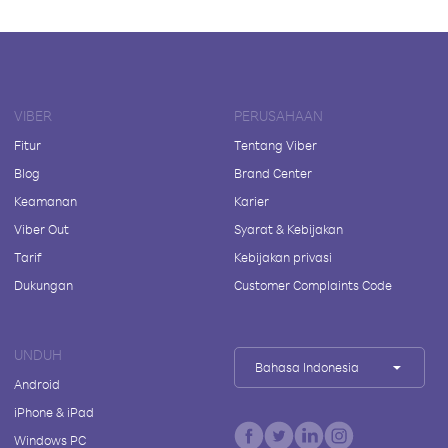
VIBER
PERUSAHAAN
Fitur
Tentang Viber
Blog
Brand Center
Keamanan
Karier
Viber Out
Syarat & Kebijakan
Tarif
Kebijakan privasi
Dukungan
Customer Complaints Code
UNDUH
Bahasa Indonesia
Android
iPhone & iPad
Windows PC