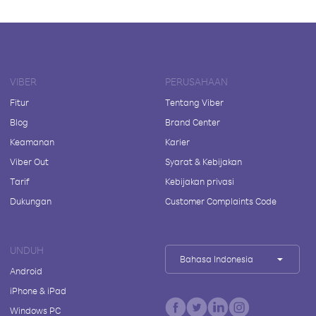
VIBER
PERUSAHAAN
Fitur
Tentang Viber
Blog
Brand Center
Keamanan
Karier
Viber Out
Syarat & Kebijakan
Tarif
Kebijakan privasi
Dukungan
Customer Complaints Code
UNDUH
Bahasa Indonesia
Android
iPhone & iPad
Windows PC