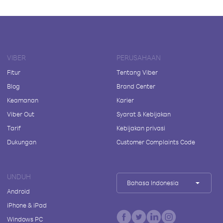
VIBER
PERUSAHAAN
Fitur
Tentang Viber
Blog
Brand Center
Keamanan
Karier
Viber Out
Syarat & Kebijakan
Tarif
Kebijakan privasi
Dukungan
Customer Complaints Code
UNDUH
Bahasa Indonesia
Android
iPhone & iPad
Windows PC