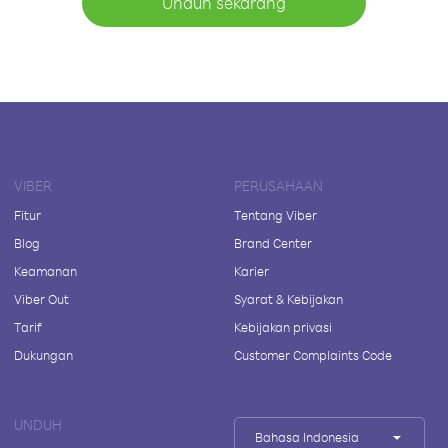
Unduh sekarang
VIBER
PERUSAHAAN
Fitur
Tentang Viber
Blog
Brand Center
Keamanan
Karier
Viber Out
Syarat & Kebijakan
Tarif
Kebijakan privasi
Dukungan
Customer Complaints Code
UNDUH
Bahasa Indonesia