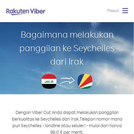
Masuk
Togg
navig
Bagaimana melakukan
panggilan ke Seychelles
dari Irak
Dengan Viber Out Anda dapat melakukan panggilan
berkualitas ke Seychelles dari Irak.
Telepon nomor mana
pun Seychelles - landline atau seluler! - mulai dari hanya
99.0 ¢ per menit.