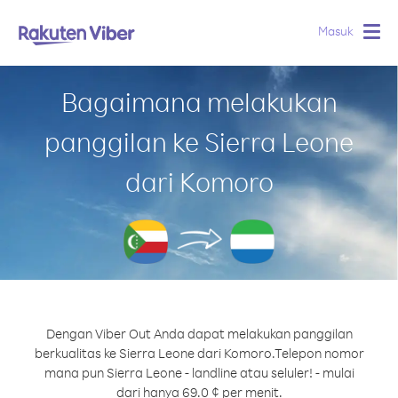
Masuk
Togg
navig
Bagaimana melakukan
panggilan ke Sierra Leone
dari Komoro
Dengan Viber Out Anda dapat melakukan panggilan
berkualitas ke Sierra Leone dari Komoro.
Telepon nomor
mana pun Sierra Leone - landline atau seluler! - mulai
dari hanya 69.0 ¢ per menit.