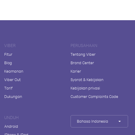
VIBER
PERUSAHAAN
Fitur
Tentang Viber
Blog
Brand Center
Keamanan
Karier
Viber Out
Syarat & Kebijakan
Tarif
Kebijakan privasi
Dukungan
Customer Complaints Code
UNDUH
Bahasa Indonesia
Android
iPhone & iPad