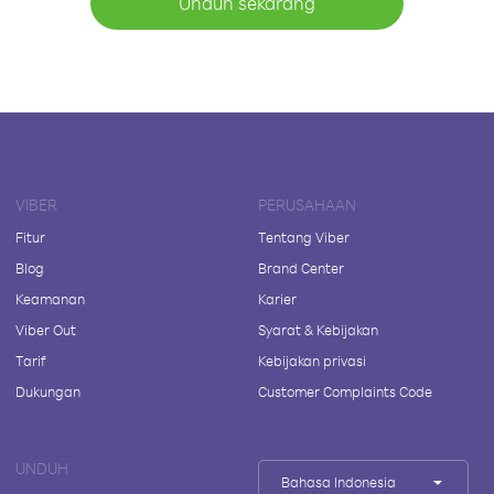
Unduh sekarang
VIBER
PERUSAHAAN
Fitur
Tentang Viber
Blog
Brand Center
Keamanan
Karier
Viber Out
Syarat & Kebijakan
Tarif
Kebijakan privasi
Dukungan
Customer Complaints Code
UNDUH
Bahasa Indonesia