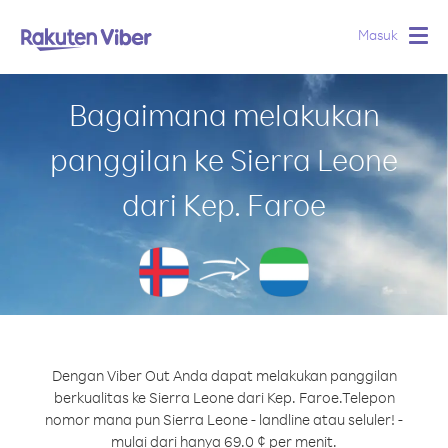
Masuk
Togg
navig
Bagaimana melakukan
panggilan ke Sierra Leone
dari Kep. Faroe
Dengan Viber Out Anda dapat melakukan panggilan
berkualitas ke Sierra Leone dari Kep. Faroe.
Telepon
nomor mana pun Sierra Leone - landline atau seluler! -
mulai dari hanya 69.0 ¢ per menit.