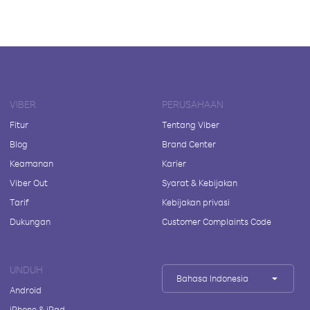
VIBER
PERUSAHAAN
Fitur
Tentang Viber
Blog
Brand Center
Keamanan
Karier
Viber Out
Syarat & Kebijakan
Tarif
Kebijakan privasi
Dukungan
Customer Complaints Code
UNDUH
Bahasa Indonesia
Android
iPhone & iPad