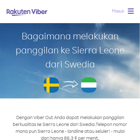
Masuk
Togg
navig
Bagaimana melakukan
panggilan ke Sierra Leone
dari Swedia
Dengan Viber Out Anda dapat melakukan panggilan
berkualitas ke Sierra Leone dari Swedia.
Telepon nomor
mana pun Sierra Leone - landline atau seluler! - mulai
dari hanya 86.3 ¢ per menit.