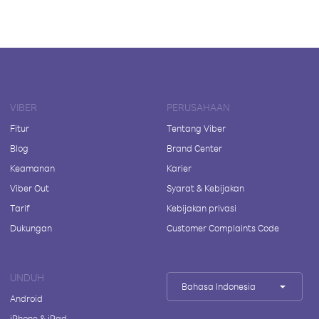
VIBER
PERUSAHAAN
Fitur
Tentang Viber
Blog
Brand Center
Keamanan
Karier
Viber Out
Syarat & Kebijakan
Tarif
Kebijakan privasi
Dukungan
Customer Complaints Code
UNDUH
Bahasa Indonesia
Android
iPhone & iPad