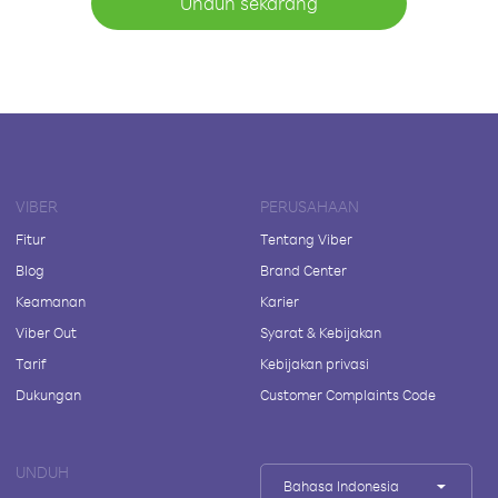
Unduh sekarang
VIBER
PERUSAHAAN
Fitur
Tentang Viber
Blog
Brand Center
Keamanan
Karier
Viber Out
Syarat & Kebijakan
Tarif
Kebijakan privasi
Dukungan
Customer Complaints Code
UNDUH
Bahasa Indonesia