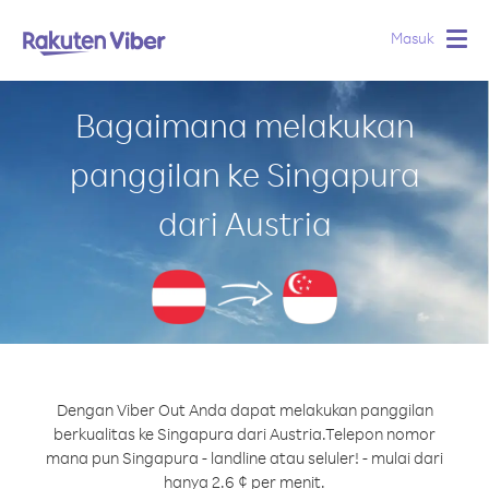
Masuk
Togg
navig
Bagaimana melakukan
panggilan ke Singapura
dari Austria
Dengan Viber Out Anda dapat melakukan panggilan
berkualitas ke Singapura dari Austria.
Telepon nomor
mana pun Singapura - landline atau seluler! - mulai dari
hanya 2.6 ¢ per menit.