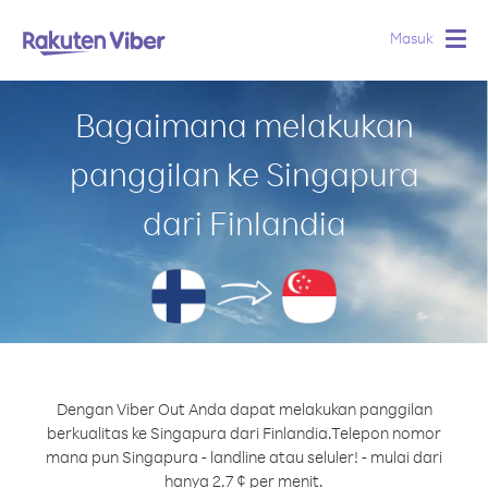
Masuk
Togg
navig
Bagaimana melakukan
panggilan ke Singapura
dari Finlandia
Dengan Viber Out Anda dapat melakukan panggilan
berkualitas ke Singapura dari Finlandia.
Telepon nomor
mana pun Singapura - landline atau seluler! - mulai dari
hanya 2.7 ¢ per menit.