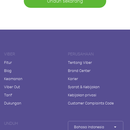
Unduh sekarang
VIBER
PERUSAHAAN
Fitur
Tentang Viber
Blog
Brand Center
Keamanan
Karier
Viber Out
Syarat & Kebijakan
Tarif
Kebijakan privasi
Dukungan
Customer Complaints Code
UNDUH
Bahasa Indonesia