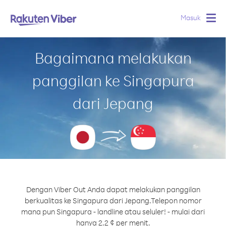
Masuk
Togg
navig
Bagaimana melakukan
panggilan ke Singapura
dari Jepang
Dengan Viber Out Anda dapat melakukan panggilan
berkualitas ke Singapura dari Jepang.
Telepon nomor
mana pun Singapura - landline atau seluler! - mulai dari
hanya 2.2 ¢ per menit.