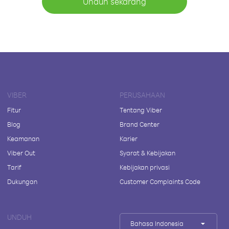
Unduh sekarang
VIBER
PERUSAHAAN
Fitur
Tentang Viber
Blog
Brand Center
Keamanan
Karier
Viber Out
Syarat & Kebijakan
Tarif
Kebijakan privasi
Dukungan
Customer Complaints Code
UNDUH
Bahasa Indonesia