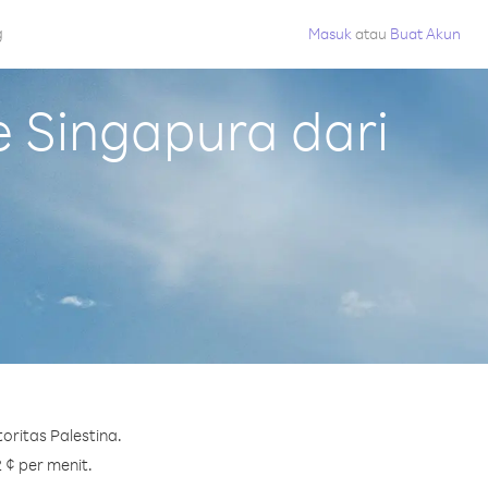
g
Masuk
atau
Buat Akun
 Singapura dari
oritas Palestina.
 ¢ per menit.