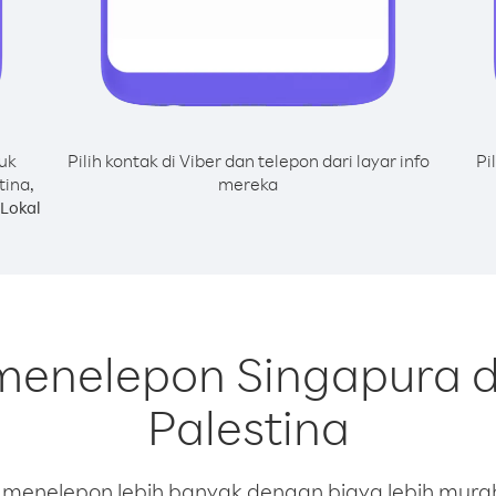
uk
Pilih kontak di Viber dan telepon dari layar info
Pi
tina,
mereka
Lokal
menelepon Singapura d
Palestina
enelepon lebih banyak dengan biaya lebih murah.