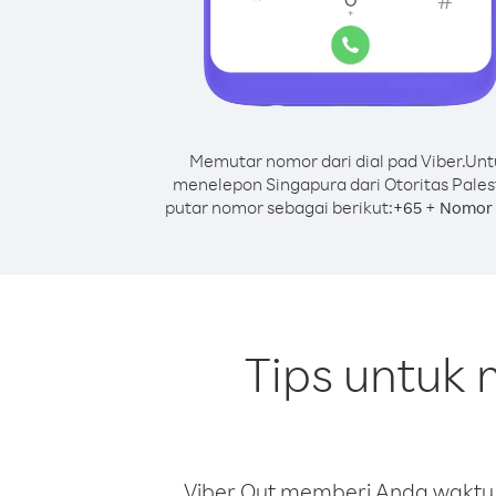
Memutar nomor dari dial pad Viber.
Unt
menelepon Singapura dari Otoritas Pales
putar nomor sebagai berikut:
+
+
65
Nomor 
Tips untuk 
Viber Out memberi Anda waktu m