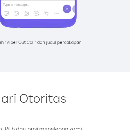
lih “Viber Out Call” dari judul percakapan
ari Otoritas
 Pilih dari opsi menelepon kami