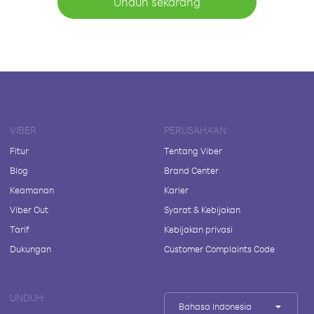
Unduh sekarang
VIBER
PERUSAHAAN
Fitur
Tentang Viber
Blog
Brand Center
Keamanan
Karier
Viber Out
Syarat & Kebijakan
Tarif
Kebijakan privasi
Dukungan
Customer Complaints Code
UNDUH
Bahasa Indonesia