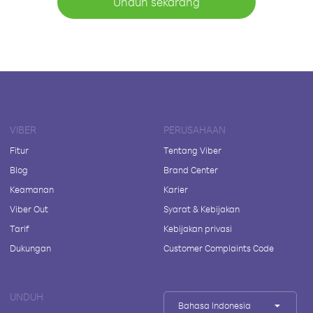
Unduh sekarang
VIBER
PERUSAHAAN
Fitur
Tentang Viber
Blog
Brand Center
Keamanan
Karier
Viber Out
Syarat & Kebijakan
Tarif
Kebijakan privasi
Dukungan
Customer Complaints Code
UNDUH
Bahasa Indonesia