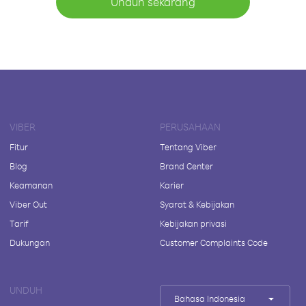
Unduh sekarang
VIBER
PERUSAHAAN
Fitur
Tentang Viber
Blog
Brand Center
Keamanan
Karier
Viber Out
Syarat & Kebijakan
Tarif
Kebijakan privasi
Dukungan
Customer Complaints Code
UNDUH
Bahasa Indonesia