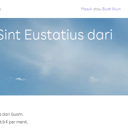
g
Masuk
atau
Buat Akun
nt Eustatius dari
s dari Guam.
9.9 ¢ per menit.