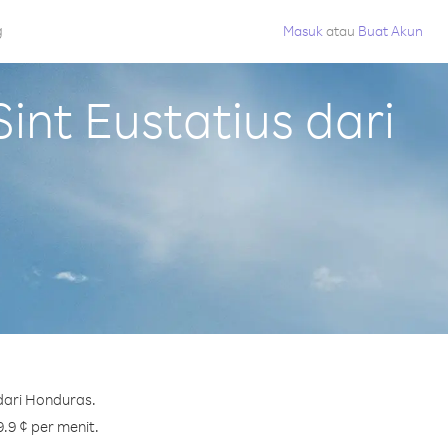
g
Masuk
atau
Buat Akun
nt Eustatius dari
dari Honduras.
9.9 ¢ per menit.