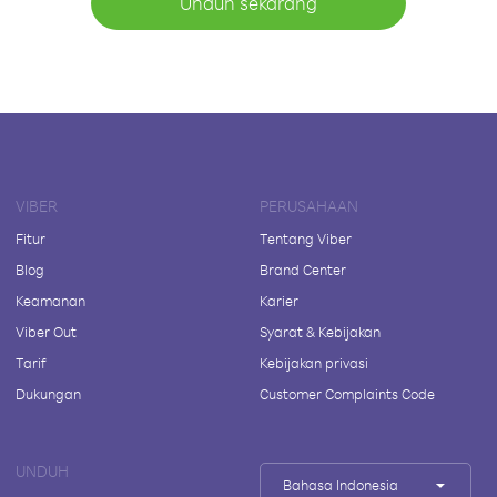
Unduh sekarang
VIBER
PERUSAHAAN
Fitur
Tentang Viber
Blog
Brand Center
Keamanan
Karier
Viber Out
Syarat & Kebijakan
Tarif
Kebijakan privasi
Dukungan
Customer Complaints Code
UNDUH
Bahasa Indonesia