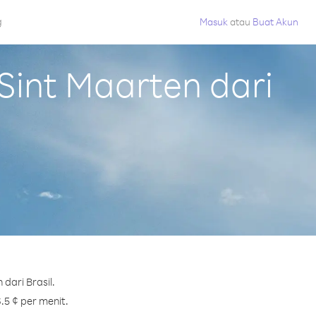
g
Masuk
atau
Buat Akun
int Maarten dari
dari Brasil.
.5 ¢ per menit.