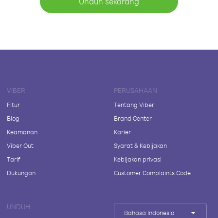
Unduh sekarang
VIBER
PERUSAHAAN
Fitur
Tentang Viber
Blog
Brand Center
Keamanan
Karier
Viber Out
Syarat & Kebijakan
Tarif
Kebijakan privasi
Dukungan
Customer Complaints Code
UNDUH
Bahasa Indonesia