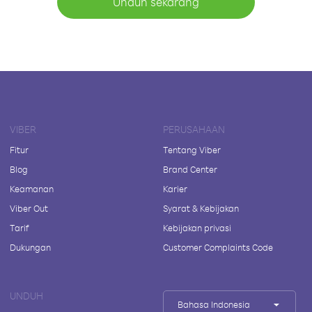
Unduh sekarang
VIBER
PERUSAHAAN
Fitur
Tentang Viber
Blog
Brand Center
Keamanan
Karier
Viber Out
Syarat & Kebijakan
Tarif
Kebijakan privasi
Dukungan
Customer Complaints Code
UNDUH
Bahasa Indonesia