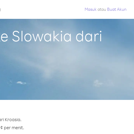
g
Masuk
atau
Buat Akun
 Slowakia dari
ri Kroasia.
 ¢ per menit.