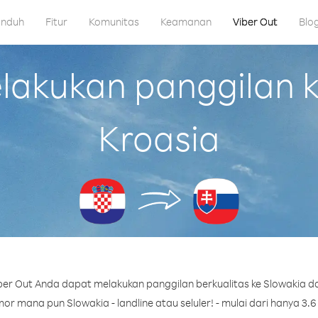
nduh
Fitur
Komunitas
Keamanan
Viber Out
Blo
akukan panggilan ke
Kroasia
er Out Anda dapat melakukan panggilan berkualitas ke Slowakia da
r mana pun Slowakia - landline atau seluler! - mulai dari hanya 3.6