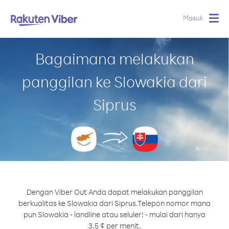
Masuk
Togg
navig
Bagaimana melakukan
panggilan ke Slowakia dari
Siprus
Dengan Viber Out Anda dapat melakukan panggilan
berkualitas ke Slowakia dari Siprus.
Telepon nomor mana
pun Slowakia - landline atau seluler! - mulai dari hanya
3.5 ¢ per menit.