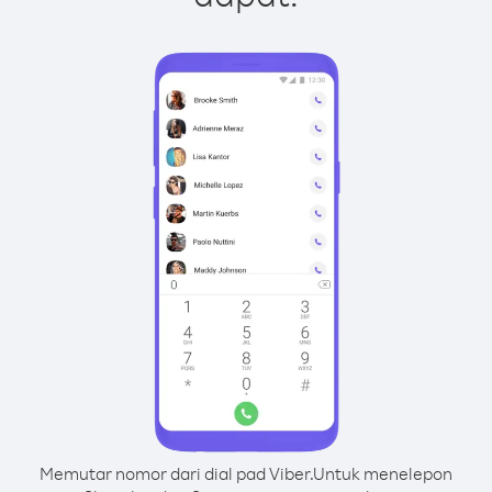
Memutar nomor dari dial pad Viber.
Untuk menelepon