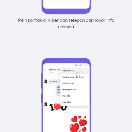
Pilih kontak di Viber dan telepon dari layar info
mereka