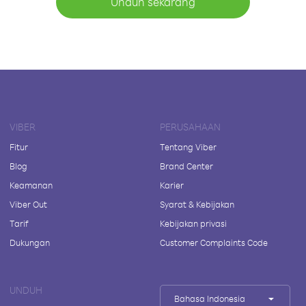
Unduh sekarang
VIBER
PERUSAHAAN
Fitur
Tentang Viber
Blog
Brand Center
Keamanan
Karier
Viber Out
Syarat & Kebijakan
Tarif
Kebijakan privasi
Dukungan
Customer Complaints Code
UNDUH
Bahasa Indonesia