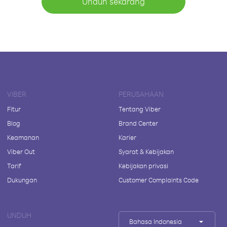
Unduh sekarang
VIBER
PERUSAHAAN
Fitur
Tentang Viber
Blog
Brand Center
Keamanan
Karier
Viber Out
Syarat & Kebijakan
Tarif
Kebijakan privasi
Dukungan
Customer Complaints Code
UNDUH
Bahasa Indonesia