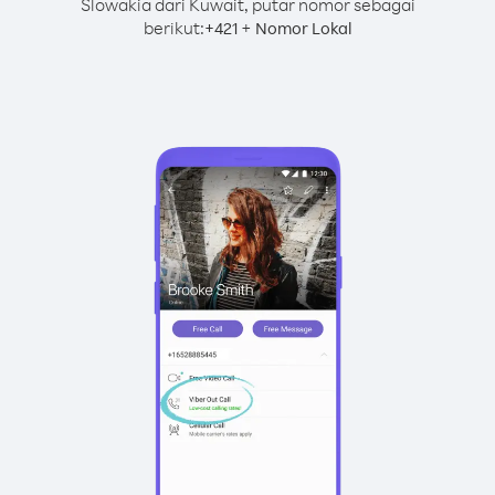
Slowakia dari Kuwait, putar nomor sebagai
berikut:
+
+
421
Nomor Lokal