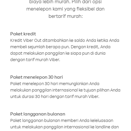
biaya lebih murah. Pilih dari opsi
menelepon kami yang fleksibel dan
bertarif murah:
Paket kredit
Kredit Viber Out ditambahkan ke saldo Anda ketika Anda
membeli sejumlah berapa pun. Dengan kredit, Anda
dapat melakukan panggilan ke siapa pun di dunia
dengan tarif murah Viber.
Paket menelepon 30 hari
Paket menelepon 30 hari memungkinkan Anda
melakukan panggilan internasional ke tujuan pilihan Anda
untuk durasi 30 hari dengan tarif murah Viber.
Paket langganan bulanan
Paket langganan bulanan memberi Anda keleluasaan
untuk melakukan panggilan internasional ke landline dan