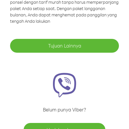
ponsel dengan tarif murah tanpa harus memperpanjang
paket Anda setiap saat. Dengan paket langganan
bulanan, Anda dapat menghemat pada panggilan yang
tengah Anda lakukan
Tujuan Lainnya
Belum punya Viber?