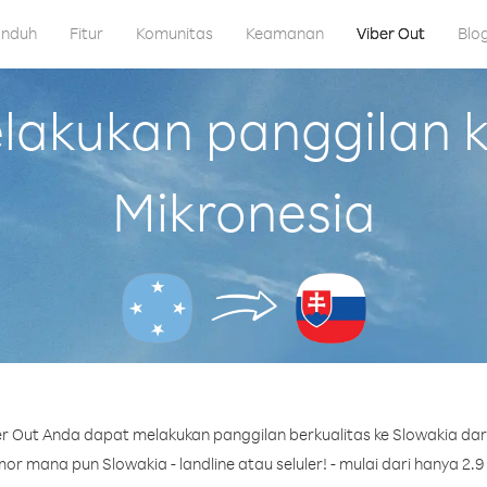
nduh
Fitur
Komunitas
Keamanan
Viber Out
Blo
akukan panggilan ke
Mikronesia
r Out Anda dapat melakukan panggilan berkualitas ke Slowakia dari
r mana pun Slowakia - landline atau seluler! - mulai dari hanya 2.9