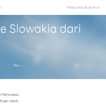
g
Masuk
atau
Buat Akun
 Slowakia dari
 Mikronesia.
 ¢ per menit.