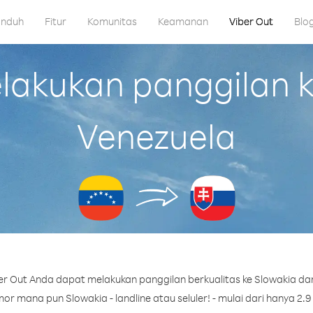
nduh
Fitur
Komunitas
Keamanan
Viber Out
Blo
akukan panggilan ke
Venezuela
r Out Anda dapat melakukan panggilan berkualitas ke Slowakia dar
r mana pun Slowakia - landline atau seluler! - mulai dari hanya 2.9