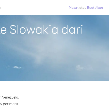
g
Masuk
atau
Buat Akun
 Slowakia dari
i Venezuela.
 ¢ per menit.