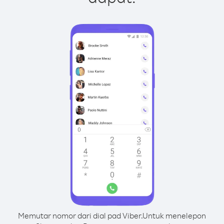
Memutar nomor dari dial pad Viber.
Untuk menelepon