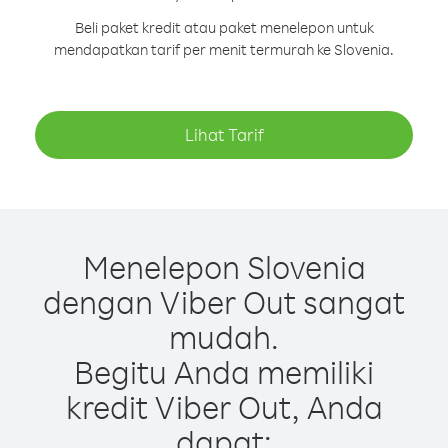
Beli paket kredit atau paket menelepon untuk
mendapatkan tarif per menit termurah ke Slovenia.
Lihat Tarif
Menelepon Slovenia
dengan Viber Out sangat
mudah.
Begitu Anda memiliki
kredit Viber Out, Anda
dapat: