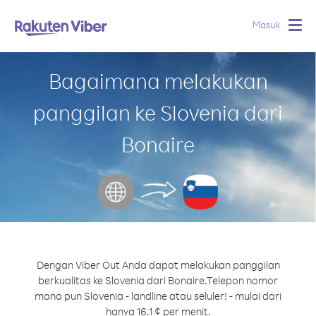
Masuk
Togg
navig
Bagaimana melakukan
panggilan ke Slovenia dari
Bonaire
Dengan Viber Out Anda dapat melakukan panggilan
berkualitas ke Slovenia dari Bonaire.
Telepon nomor
mana pun Slovenia - landline atau seluler! - mulai dari
hanya 16.1 ¢ per menit.