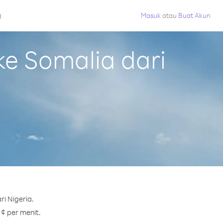
g
Masuk
atau
Buat Akun
e Somalia dari
i Nigeria.
 ¢ per menit.