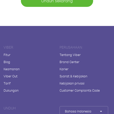
Unduh sekarang
VIBER
PERUSAHAAN
Fitur
Tentang Viber
Blog
Brand Center
Keamanan
Karier
Viber Out
Syarat & Kebijakan
Tarif
Kebijakan privasi
Dukungan
Customer Complaints Code
UNDUH
Bahasa Indonesia