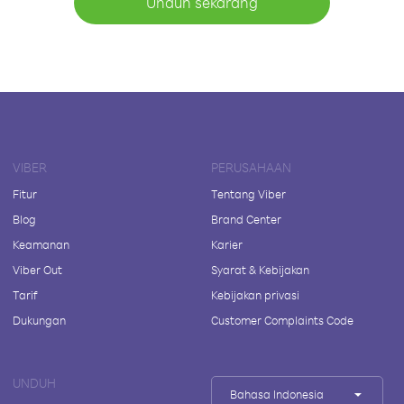
Unduh sekarang
VIBER
PERUSAHAAN
Fitur
Tentang Viber
Blog
Brand Center
Keamanan
Karier
Viber Out
Syarat & Kebijakan
Tarif
Kebijakan privasi
Dukungan
Customer Complaints Code
UNDUH
Bahasa Indonesia