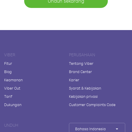
Unduh sekarang
VIBER
PERUSAHAAN
Fitur
Tentang Viber
Blog
Brand Center
Keamanan
Karier
Viber Out
Syarat & Kebijakan
Tarif
Kebijakan privasi
Dukungan
Customer Complaints Code
UNDUH
Bahasa Indonesia