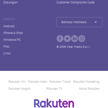
Dukungan
Customer Complaints Code
UNDUH
Bahasa Indonesia
Android
iPhone & iPad
Windows PC
Mac
©
2026
Viber Media S.à r.l.
Linux
Rakuten Viki
Rakuten Kobo
Rakuten Travel
Rakuten Marketing
Rakuten Insight
Rakuten TV
About Rakuten