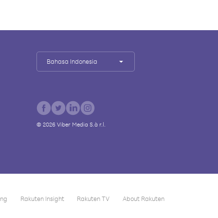
Bahasa Indonesia
©
2026
Viber Media S.à r.l.
ing
Rakuten Insight
Rakuten TV
About Rakuten