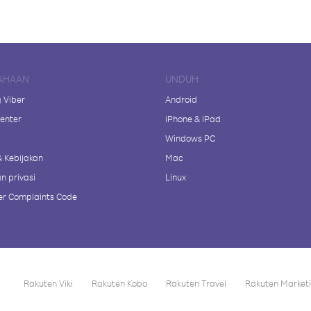
AHAAN
UNDUH
 Viber
Android
enter
iPhone & iPad
Windows PC
& Kebijakan
Mac
n privasi
Linux
r Complaints Code
Rakuten Viki
Rakuten Kobo
Rakuten Travel
Rakuten Market