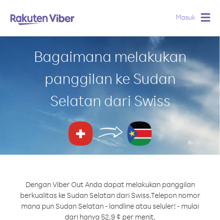
Masuk
Togg
navig
Bagaimana melakukan
panggilan ke Sudan
Selatan dari Swiss
Dengan Viber Out Anda dapat melakukan panggilan
berkualitas ke Sudan Selatan dari Swiss.
Telepon nomor
mana pun Sudan Selatan - landline atau seluler! - mulai
dari hanya 52.9 ¢ per menit.