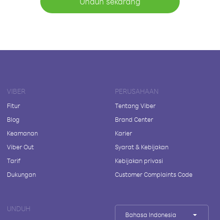
Unduh sekarang
VIBER
PERUSAHAAN
Fitur
Tentang Viber
Blog
Brand Center
Keamanan
Karier
Viber Out
Syarat & Kebijakan
Tarif
Kebijakan privasi
Dukungan
Customer Complaints Code
UNDUH
Bahasa Indonesia