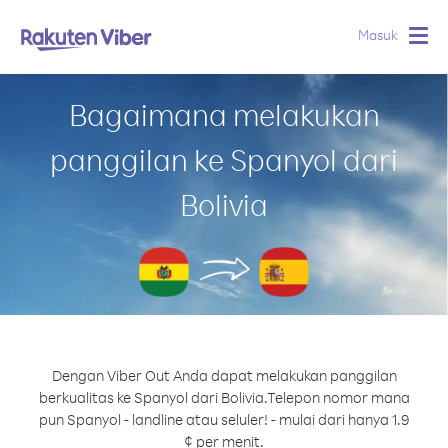
Masuk
Togg
navig
Bagaimana melakukan
panggilan ke Spanyol dari
Bolivia
Dengan Viber Out Anda dapat melakukan panggilan
berkualitas ke Spanyol dari Bolivia.
Telepon nomor mana
pun Spanyol - landline atau seluler! - mulai dari hanya 1.9
¢ per menit.