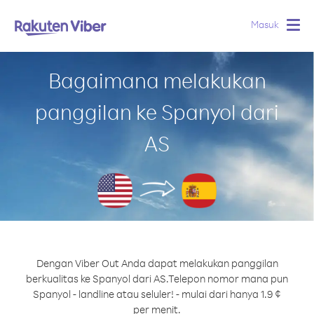
Masuk
Togg
navig
Bagaimana melakukan
panggilan ke Spanyol dari
AS
Dengan Viber Out Anda dapat melakukan panggilan
berkualitas ke Spanyol dari AS.
Telepon nomor mana pun
Spanyol - landline atau seluler! - mulai dari hanya 1.9 ¢
per menit.