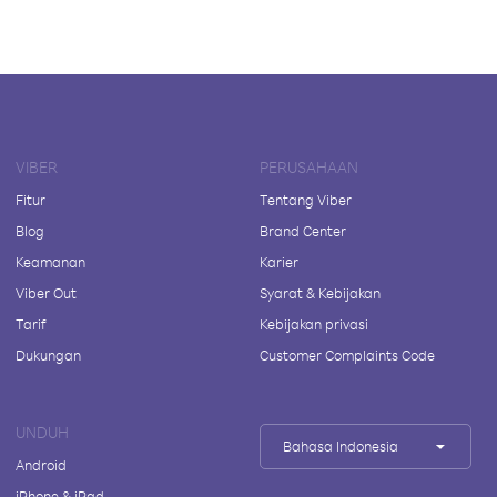
VIBER
PERUSAHAAN
Fitur
Tentang Viber
Blog
Brand Center
Keamanan
Karier
Viber Out
Syarat & Kebijakan
Tarif
Kebijakan privasi
Dukungan
Customer Complaints Code
UNDUH
Bahasa Indonesia
Android
iPhone & iPad