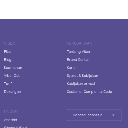
VIBER
PERUSAHAAN
Fitur
Tentang Viber
Blog
Brand Center
Keamanan
Karier
Viber Out
Syarat & Kebijakan
Tarif
Kebijakan privasi
Dukungan
Customer Complaints Code
UNDUH
Bahasa Indonesia
Android
iPhone & iPad