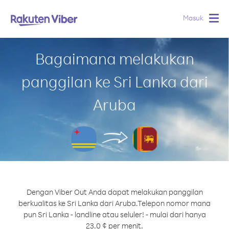
Masuk
Togg
navig
Bagaimana melakukan
panggilan ke Sri Lanka dari
Aruba
Dengan Viber Out Anda dapat melakukan panggilan
berkualitas ke Sri Lanka dari Aruba.
Telepon nomor mana
pun Sri Lanka - landline atau seluler! - mulai dari hanya
23.0 ¢ per menit.