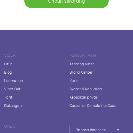
Unduh sekarang
VIBER
PERUSAHAAN
Fitur
Tentang Viber
Blog
Brand Center
Keamanan
Karier
Viber Out
Syarat & Kebijakan
Tarif
Kebijakan privasi
Dukungan
Customer Complaints Code
UNDUH
Bahasa Indonesia