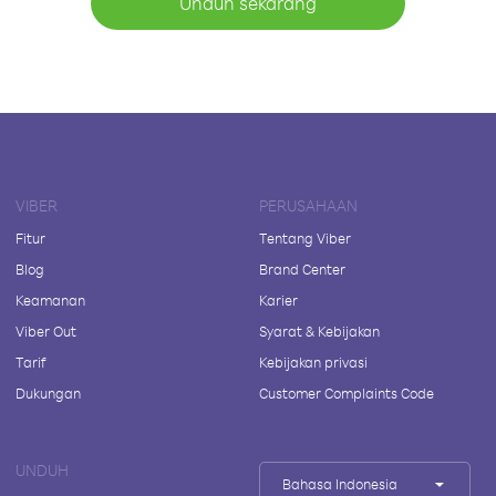
Unduh sekarang
VIBER
PERUSAHAAN
Fitur
Tentang Viber
Blog
Brand Center
Keamanan
Karier
Viber Out
Syarat & Kebijakan
Tarif
Kebijakan privasi
Dukungan
Customer Complaints Code
UNDUH
Bahasa Indonesia