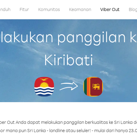
nduh
Fitur
Komunitas
Keamanan
Viber Out
Blo
kukan panggilan ke
Kiribati
er Out Anda dapat melakukan panggilan berkualitas ke Sri Lanka dar
r mana pun Sri Lanka - landline atau seluler! - mulai dari hanya 23.0