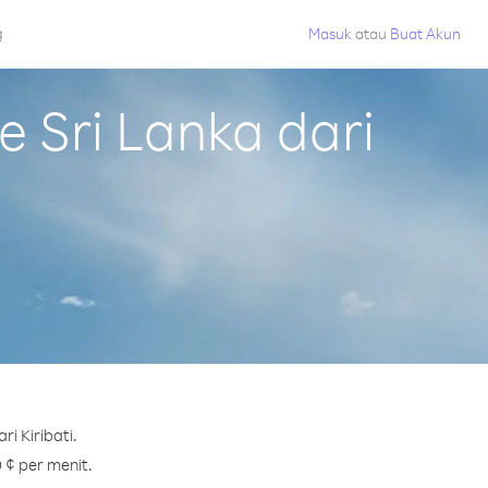
g
Masuk
atau
Buat Akun
 Sri Lanka dari
i Kiribati.
 ¢ per menit.