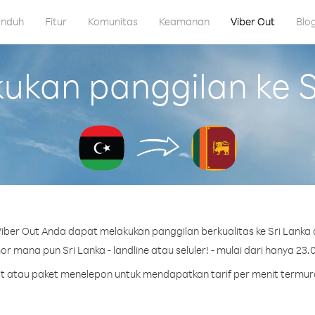
nduh
Fitur
Komunitas
Keamanan
Viber Out
Blo
an panggilan ke Sr
ber Out Anda dapat melakukan panggilan berkualitas ke Sri Lanka d
r mana pun Sri Lanka - landline atau seluler! - mulai dari hanya 23.0
dit atau paket menelepon untuk mendapatkan tarif per menit termura