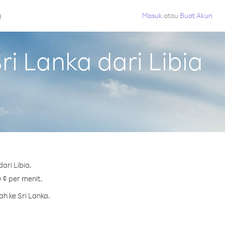
g
Masuk
atau
Buat Akun
i Lanka dari Libia
ari Libia.
 ¢ per menit.
h ke Sri Lanka.