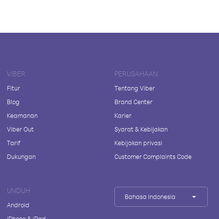
VIBER
PERUSAHAAN
Fitur
Tentang Viber
Blog
Brand Center
Keamanan
Karier
Viber Out
Syarat & Kebijakan
Tarif
Kebijakan privasi
Dukungan
Customer Complaints Code
UNDUH
Bahasa Indonesia
Android
iPhone & iPad