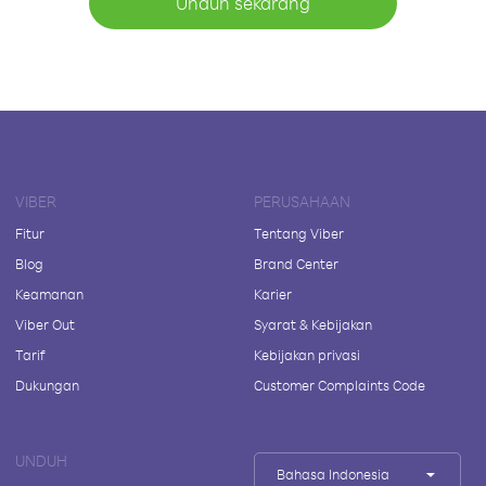
Unduh sekarang
VIBER
PERUSAHAAN
Fitur
Tentang Viber
Blog
Brand Center
Keamanan
Karier
Viber Out
Syarat & Kebijakan
Tarif
Kebijakan privasi
Dukungan
Customer Complaints Code
UNDUH
Bahasa Indonesia