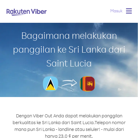
Masuk
Togg
navig
Bagaimana melakukan
panggilan ke Sri Lanka dari
Saint Lucia
Dengan Viber Out Anda dapat melakukan panggilan
berkualitas ke Sri Lanka dari Saint Lucia.
Telepon nomor
mana pun Sri Lanka - landline atau seluler! - mulai dari
hanya 23.0 ¢ per menit.