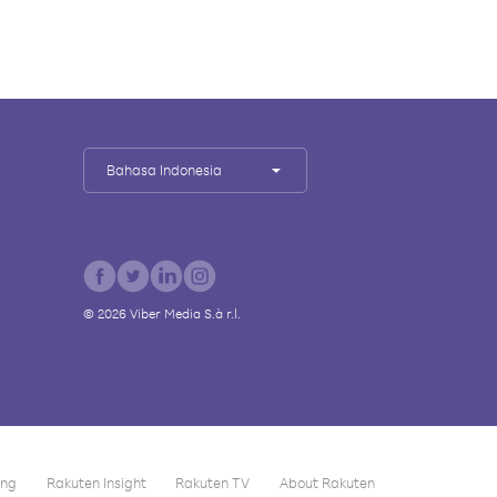
Bahasa Indonesia
©
2026
Viber Media S.à r.l.
ing
Rakuten Insight
Rakuten TV
About Rakuten