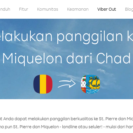
nduh
Fitur
Komunitas
Keamanan
Viber Out
Blo
kukan panggilan ke
Miquelon dari Chad
 Anda dapat melakukan panggilan berkualitas ke St. Pierre dan Mi
pun St. Pierre dan Miquelon - landline atau seluler! - mulai dari han