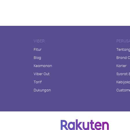
VIBER
PERUS
Fitur
Tentang
Blog
Brand C
Keamanan
Karier
Viber Out
Syarat 
Tarif
Kebijaka
Dukungan
Custome