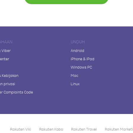
AHAAN
UNDUH
 Viber
Android
enter
iPhone & iPad
Windows PC
& Kebijakan
Mac
n privasi
Linux
r Complaints Code
Rakuten Viki
Rakuten Kobo
Rakuten Travel
Rakuten Market