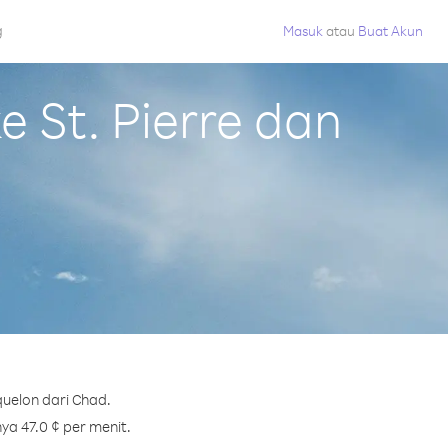
g
Masuk
atau
Buat Akun
 St. Pierre dan
quelon dari Chad.
ya 47.0 ¢ per menit.