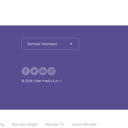
Bahasa Indonesia
©
2026
Viber Media S.à r.l.
ing
Rakuten Insight
Rakuten TV
About Rakuten