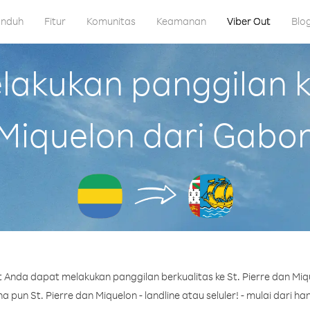
nduh
Fitur
Komunitas
Keamanan
Viber Out
Blo
kukan panggilan ke
Miquelon dari Gabo
 Anda dapat melakukan panggilan berkualitas ke St. Pierre dan Miq
pun St. Pierre dan Miquelon - landline atau seluler! - mulai dari han