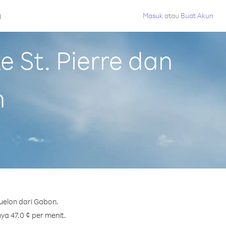
g
Masuk
atau
Buat Akun
 St. Pierre dan
n
uelon dari Gabon.
ya 47.0 ¢ per menit.