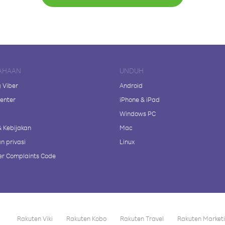
AHAAN
UNDUH
 Viber
Android
enter
iPhone & iPad
Windows PC
& Kebijakan
Mac
n privasi
Linux
r Complaints Code
Rakuten Viki
Rakuten Kobo
Rakuten Travel
Rakuten Market