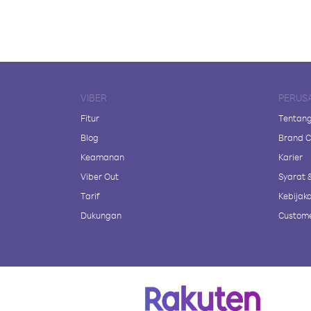
VIBER
PERUS
Fitur
Tentang
Blog
Brand C
Keamanan
Karier
Viber Out
Syarat 
Tarif
Kebijaka
Dukungan
Custome