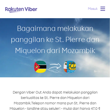
Masuk
Togg
navig
Bagaimana melakukan
panggilan ke St. Pierre dan
Miquelon dari Mozambik
Dengan Viber Out Anda dapat melakukan panggilan
berkualitas ke St. Pierre dan Miquelon dari
Mozambik.
Telepon nomor mana pun St. Pierre dan
Miquelon - landline atau seluler! - mulai dari hanya 47.0 ¢