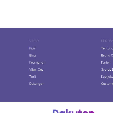
VIBER
PERUS
Fitur
Tentang
Blog
Brand C
Keamanan
Karier
Viber Out
Syarat 
Tarif
Kebijaka
Dukungan
Custome