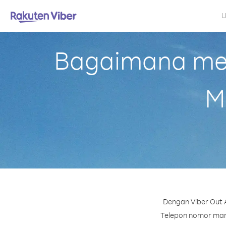
U
Bagaimana mela
M
Dengan Viber Out A
Telepon nomor mana 