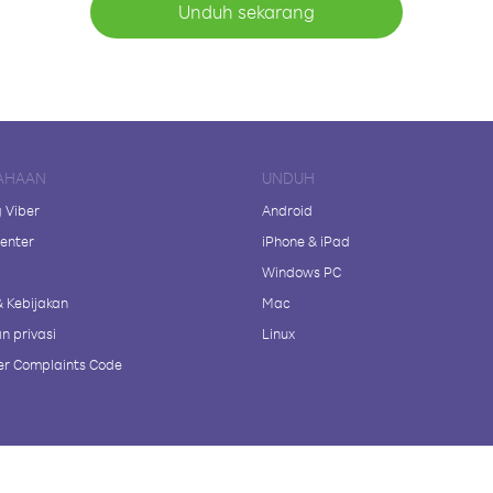
Unduh sekarang
AHAAN
UNDUH
 Viber
Android
enter
iPhone & iPad
Windows PC
& Kebijakan
Mac
n privasi
Linux
r Complaints Code