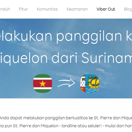
nduh
Fitur
Komunitas
Keamanan
Viber Out
Blo
kukan panggilan ke
iquelon dari Surina
nda dapat melakukan panggilan berkualitas ke St. Pierre dan Miqu
pun St. Pierre dan Miquelon - landline atau seluler! - mulai dari han