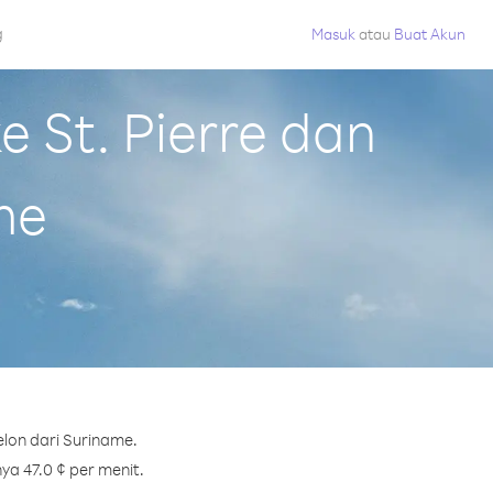
g
Masuk
atau
Buat Akun
 St. Pierre dan
me
elon dari Suriname.
ya 47.0 ¢ per menit.