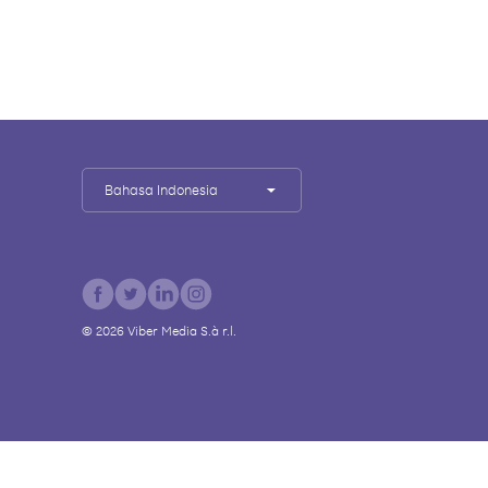
Bahasa Indonesia
©
2026
Viber Media S.à r.l.