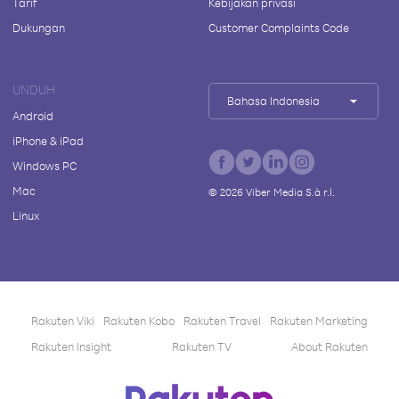
Tarif
Kebijakan privasi
Dukungan
Customer Complaints Code
UNDUH
Bahasa Indonesia
Android
iPhone & iPad
Windows PC
Mac
©
2026
Viber Media S.à r.l.
Linux
Rakuten Viki
Rakuten Kobo
Rakuten Travel
Rakuten Marketing
Rakuten Insight
Rakuten TV
About Rakuten