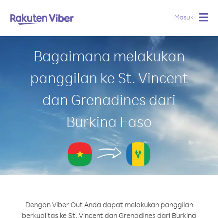
Masuk
Togg
navig
Bagaimana melakukan
panggilan ke St. Vincent
dan Grenadines dari
Burkina Faso
Dengan Viber Out Anda dapat melakukan panggilan
berkualitas ke St. Vincent dan Grenadines dari Burkina